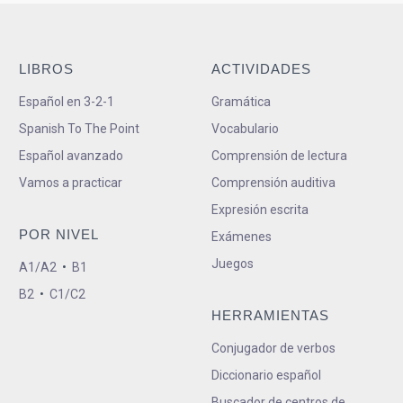
LIBROS
ACTIVIDADES
Español en 3-2-1
Gramática
Spanish To The Point
Vocabulario
Español avanzado
Comprensión de lectura
Vamos a practicar
Comprensión auditiva
Expresión escrita
POR NIVEL
Exámenes
Juegos
A1/A2
•
B1
B2
•
C1/C2
HERRAMIENTAS
Conjugador de verbos
Diccionario español
Buscador de centros de