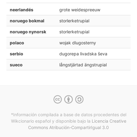
neerlandés
grote weidespreeuw
noruego bokmal
storlerketrupial
noruego nynorsk
storlerketrupial
polaco
wojak dlugosterny
serbio
dugorepa livadska ševa
sueco
långstjärtad ängstrupial
*Información compilada a base de datos procedentes del
Wikcionario español y
disponible bajo la
Licencia Creative
Commons Atribución-CompartirIgual 3.0