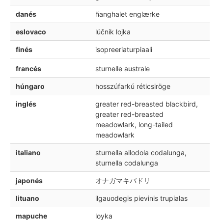
danés
ñanghalet englærke
eslovaco
lúčnik lojka
finés
isopreeriaturpiaali
francés
sturnelle australe
húngaro
hosszúfarkú réticsiröge
inglés
greater red-breasted blackbird,
greater red-breasted
meadowlark, long-tailed
meadowlark
italiano
sturnella allodola codalunga,
sturnella codalunga
japonés
オナガマキバドリ
lituano
ilgauodegis pievinis trupialas
mapuche
loyka