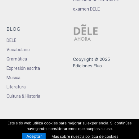
examen DELE
BLOG
DELE
Vocabulario
Gramática
Copyright © 2025
Ediciones Fluo
Expresión escrita
Música
Literatura
Cultura & Historia
Este sitio web utiliza cookies para mejorar su experiencia. Si continúas
navegando, consideraremos que aceptas su uso.
Aceptar
Más sobre nuestra política de cookies