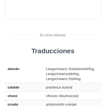
En otros idiomas
Traducciones
alemán
Langschwanz-Soldatenstärling,
Langschwanzstärling,
Langschwanz-Stärling
catalán
pradenca austral
checo
vlhovec dlouhoocasý
croata
grimiznotrbi vranjak