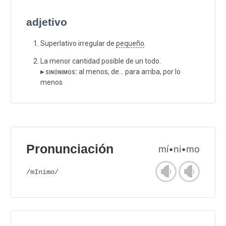
adjetivo
Superlativo irregular de
pequeño
.
La menor cantidad posible de un todo.
▸ sinónimos:
al menos, de... para arriba, por lo
menos
Pronunciación
mí•ni•mo
/mInimo/