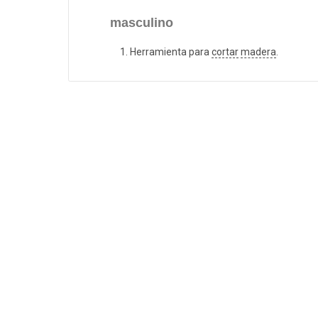
masculino
Herramienta para
cortar
madera
.