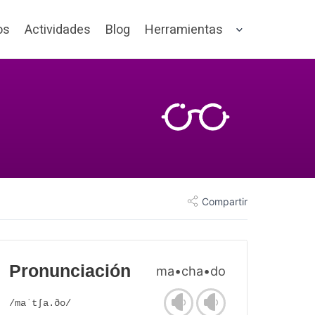
os
Actividades
Blog
Herramientas
Compartir
Pronunciación
ma•cha•do
/maˈtʃa.ðo/