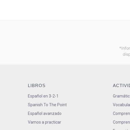
*Info
dis
LIBROS
ACTIV
Español en 3-2-1
Gramátic
Spanish To The Point
Vocabula
Español avanzado
Comprens
Vamos a practicar
Comprens