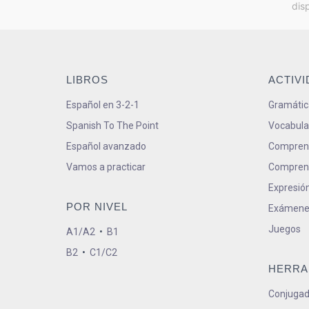
dis
LIBROS
ACTIV
Español en 3-2-1
Gramátic
Spanish To The Point
Vocabula
Español avanzado
Comprens
Vamos a practicar
Comprens
Expresión
POR NIVEL
Exámene
Juegos
A1/A2
•
B1
B2
•
C1/C2
HERRA
Conjugad