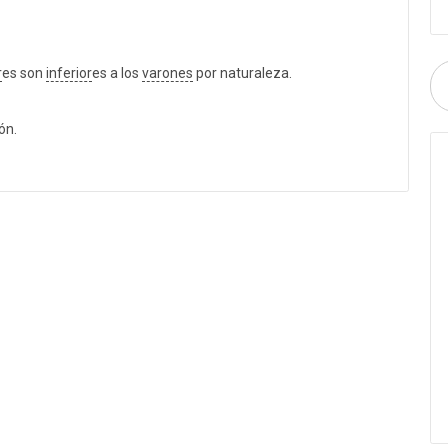
r
es son
inferior
es a los
varones
por naturaleza.
ón.