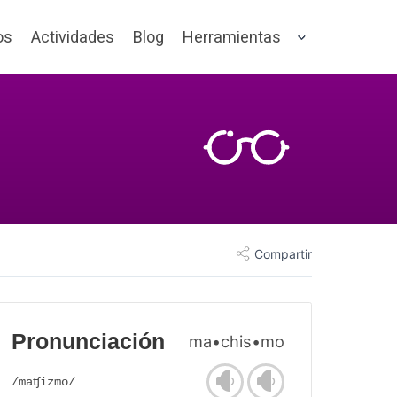
os
Actividades
Blog
Herramientas
Compartir
Pronunciación
ma•chis•mo
/maʧizmo/