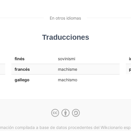
En otros idiomas
Traducciones
finés
sovinismi
i
francés
machisme
gallego
machismo
rmación compilada a base de datos procedentes del Wikcionario esp