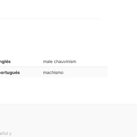
nglés
male chauvinism
portugués
machismo
añol y