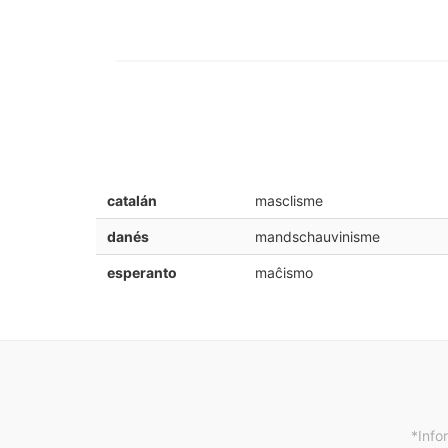
catalán
masclisme
danés
mandschauvinisme
esperanto
maĉismo
*Info