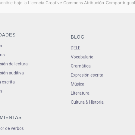
ponible bajo la
Licencia Creative Commons Atribución-CompartirIgual
IDADES
BLOG
a
DELE
rio
Vocabulario
ión de lectura
Gramática
ión auditiva
Expresión escrita
 escrita
Música
s
Literatura
Cultura & Historia
MIENTAS
or de verbos