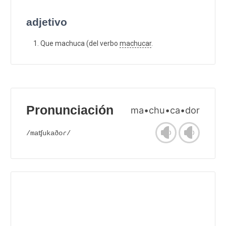
adjetivo
Que machuca (del verbo
machucar
.
Pronunciación
ma•chu•ca•dor
/maʧukaðoɾ/