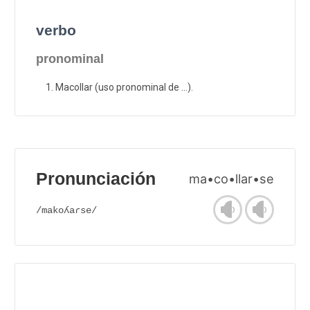
verbo
pronominal
Macollar (uso pronominal de ...).
Pronunciación
ma•co•llar•se
/makoʎaɾse/