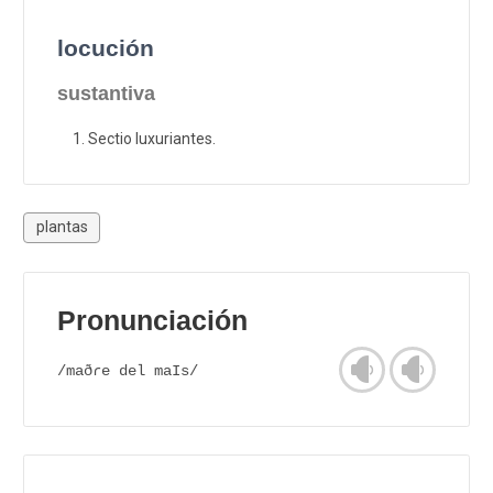
locución
sustantiva
Sectio luxuriantes.
plantas
Pronunciación
/maðɾe del maIs/