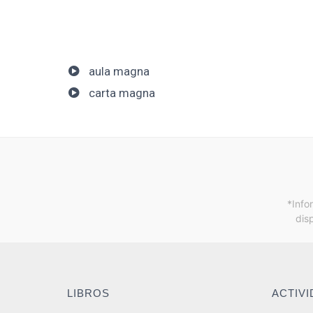
aula magna
carta magna
*Info
dis
LIBROS
ACTIV