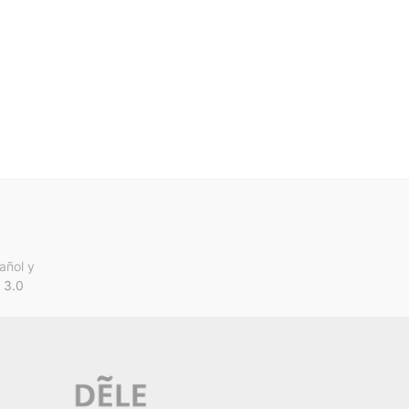
añol y
 3.0