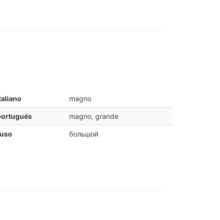
taliano
magno
portugués
magno, grande
ruso
большой