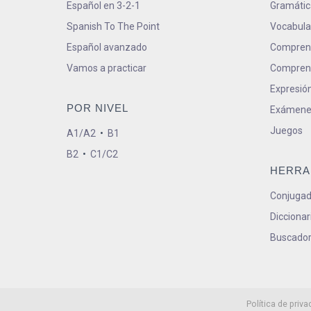
Español en 3-2-1
Gramátic
Spanish To The Point
Vocabula
Español avanzado
Comprens
Vamos a practicar
Comprens
Expresión
POR NIVEL
Exámene
Juegos
A1/A2
•
B1
B2
•
C1/C2
HERRA
Conjugad
Diccionar
Buscador
Política de priva