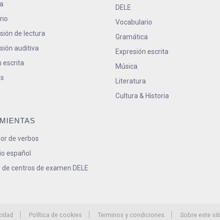
a
DELE
rio
Vocabulario
ión de lectura
Gramática
ión auditiva
Expresión escrita
 escrita
Música
s
Literatura
Cultura & Historia
MIENTAS
or de verbos
io español
 de centros de examen DELE
cidad
Política de cookies
Terminos y condiciones
Sobre este sit