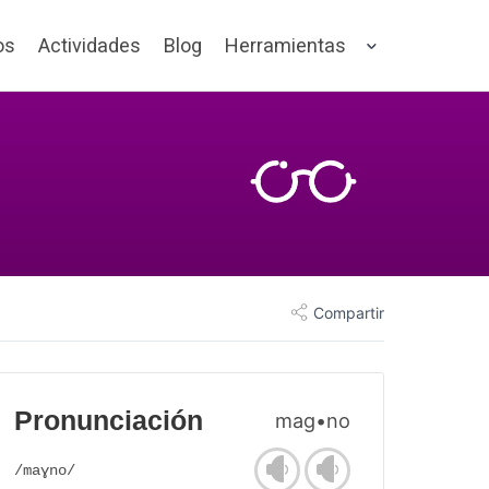
os
Actividades
Blog
Herramientas
Compartir
Pronunciación
mag•no
/maɣno/