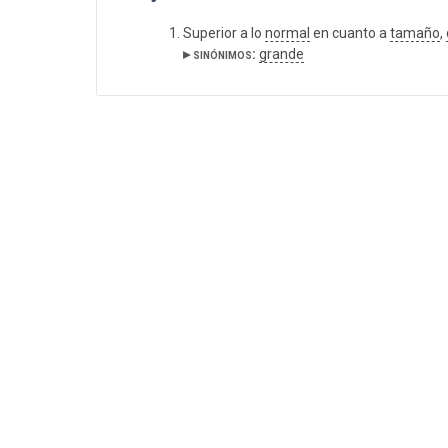
Superior a lo
normal
en cuanto a
tamaño
,
▸ sinónimos:
grande