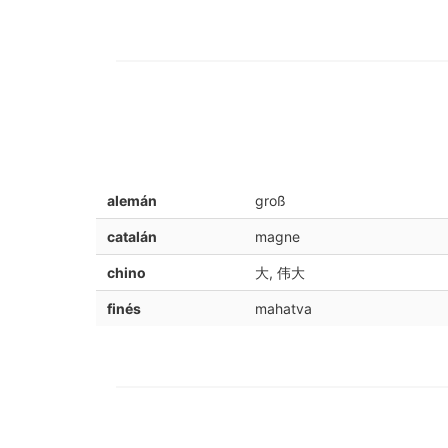
alemán
groß
catalán
magne
chino
大, 伟大
finés
mahatva