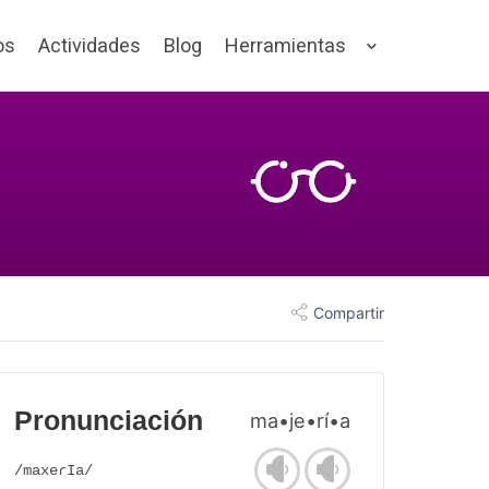
os
Actividades
Blog
Herramientas
Compartir
Pronunciación
ma•je•rí•a
/maxeɾIa/