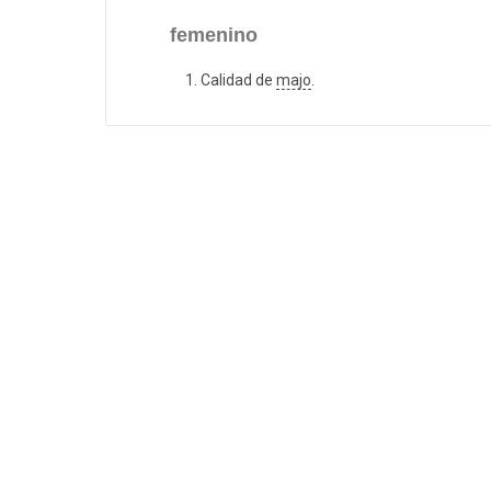
femenino
Calidad de
majo
.