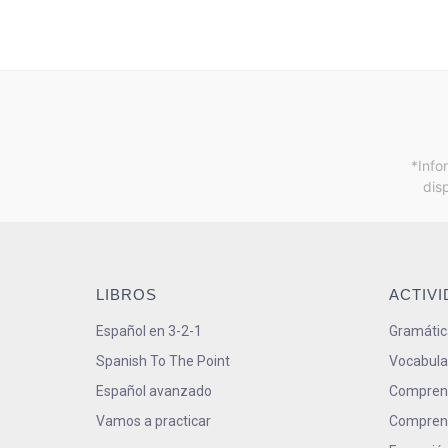
*Info
dis
LIBROS
ACTIV
Español en 3-2-1
Gramátic
Spanish To The Point
Vocabula
Español avanzado
Comprens
Vamos a practicar
Comprens