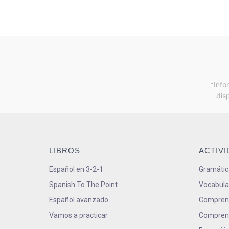
*Info
dis
LIBROS
ACTIV
Español en 3-2-1
Gramátic
Spanish To The Point
Vocabula
Español avanzado
Comprens
Vamos a practicar
Comprens