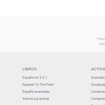
*Info
dis
LIBROS
ACTIV
Español en 3-2-1
Gramátic
Spanish To The Point
Vocabula
Español avanzado
Comprens
Vamos a practicar
Comprens