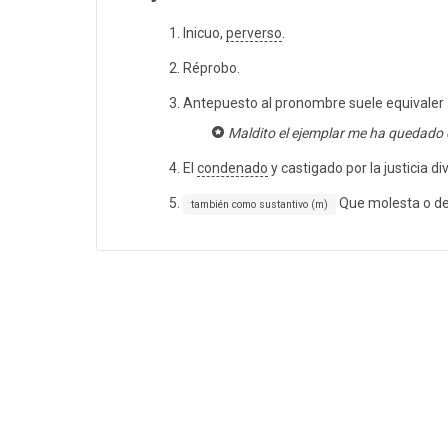
Inicuo,
perverso
.
Réprobo.
Antepuesto al pronombre suele equivaler 
Maldito el ejemplar me ha quedado d
El
condenado
y castigado por la justicia div
Que molesta o d
también como sustantivo (m)