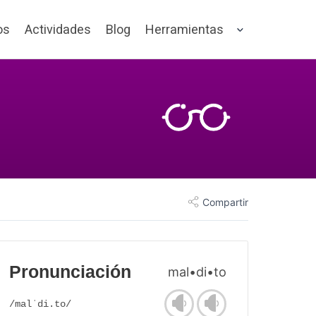
os
Actividades
Blog
Herramientas
Compartir
Pronunciación
mal•di•to
/malˈdi.to/