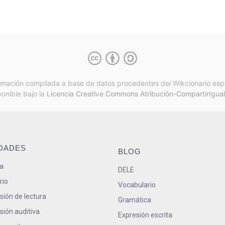
rmación compilada a base de datos procedentes del Wikcionario esp
ponible bajo la
Licencia Creative Commons Atribución-CompartirIgual
IDADES
BLOG
a
DELE
rio
Vocabulario
ión de lectura
Gramática
ión auditiva
Expresión escrita