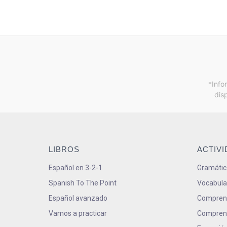
*Info
dis
LIBROS
ACTIV
Español en 3-2-1
Gramátic
Spanish To The Point
Vocabula
Español avanzado
Comprens
Vamos a practicar
Comprens