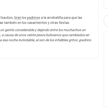
l bautizo,
tiran
los
padrino
s a la arrebatiña para que las
s también en los casamientos y otras fiestas.
un gentío considerable y dejando entre los muchachos un
a, a causa de unos veinte pesos bolivianos que cambiados en
esa noche inolvidable, al son de los infalibles gritos: ¡padrino