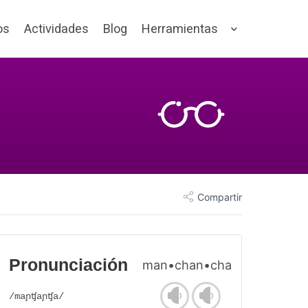
os
Actividades
Blog
Herramientas
Compartir
Pronunciación
man•chan•cha
/maɲʧaɲʧa/