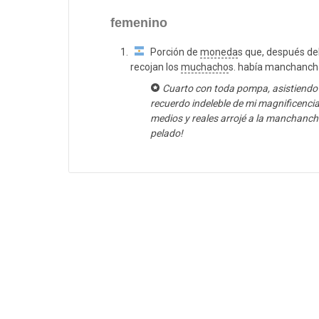
femenino
Porción de
moneda
s que, después de
recojan los
muchacho
s. había manchancha
Cuarto con toda pompa, asistiendo 
recuerdo indeleble de mi magnificenci
medios y reales arrojé a la manchancha 
pelado!