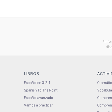
*Info
dis
LIBROS
ACTIV
Español en 3-2-1
Gramátic
Spanish To The Point
Vocabula
Español avanzado
Comprens
Vamos a practicar
Comprens