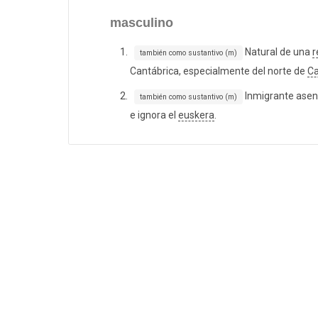
masculino
Natural de una
r
también como sustantivo (m)
Cantábrica, especialmente del norte de
Ca
Inmigrante asen
también como sustantivo (m)
e ignora el
euskera
.