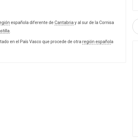
egión
española diferente de
Cantabria
y al sur de la Cornisa
stilla
.
tado en el País Vasco que procede de otra
región
español
a