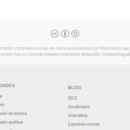
rmación compilada a base de datos procedentes del Wikcionario esp
ponible bajo la
Licencia Creative Commons Atribución-CompartirIgual
IDADES
BLOG
a
DELE
rio
Vocabulario
ión de lectura
Gramática
ión auditiva
Expresión escrita