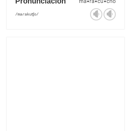
Pronunciación
ma•ra•cu•cho
/maɾakuʧo/