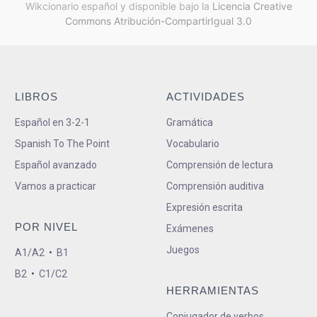
Wikcionario español y
disponible bajo la
Licencia Creative
Commons Atribución-CompartirIgual 3.0
LIBROS
ACTIVIDADES
Español en 3-2-1
Gramática
Spanish To The Point
Vocabulario
Español avanzado
Comprensión de lectura
Vamos a practicar
Comprensión auditiva
Expresión escrita
POR NIVEL
Exámenes
Juegos
A1/A2
•
B1
B2
•
C1/C2
HERRAMIENTAS
Conjugador de verbos