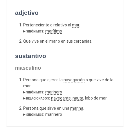
adjetivo
Perteneciente o relativo al
mar
.
▸ sinónimos:
marítimo
Que vive en el mar o en sus cercanías.
sustantivo
masculino
Persona que ejerce la
navegación
o que vive de la
mar.
▸ sinónimos:
marinero
▸ relacionados:
navegante
,
nauta
, lobo de mar
Persona que sirve en una
marina
.
▸ sinónimos:
marinero