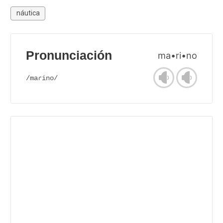
náutica
Pronunciación
ma•ri•no
/maɾino/