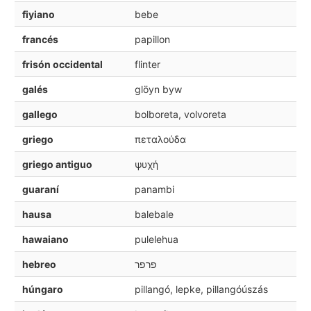
fiyiano
bebe
francés
papillon
frisón occidental
flinter
galés
glöyn byw
gallego
bolboreta, volvoreta
griego
πεταλούδα
griego antiguo
ψυχή
guaraní
panambi
hausa
balebale
hawaiano
pulelehua
hebreo
פרפר
húngaro
pillangó, lepke, pillangóúszás