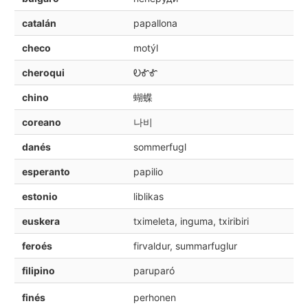
catalán
papallona
checo
motýl
cheroqui
ᎧᎹᎹ
chino
蝴蝶
coreano
나비
danés
sommerfugl
esperanto
papilio
estonio
liblikas
euskera
tximeleta, inguma, txiribiri
feroés
firvaldur, summarfuglur
filipino
paruparó
finés
perhonen