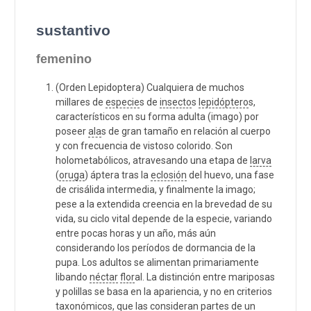
sustantivo
femenino
(Orden Lepidoptera) Cualquiera de muchos
millares de
especie
s de
insecto
s
lepidóptero
s,
característicos en su forma adulta (imago) por
poseer
ala
s de gran tamaño en relación al cuerpo
y con frecuencia de vistoso colorido. Son
holometabólicos, atravesando una etapa de
larva
(
oruga
) áptera tras la
eclosión
del huevo, una fase
de crisálida intermedia, y finalmente la imago;
pese a la extendida creencia en la brevedad de su
vida, su ciclo vital depende de la especie, variando
entre pocas horas y un año, más aún
considerando los períodos de dormancia de la
pupa. Los adultos se alimentan primariamente
libando
néctar
flor
al. La distinción entre mariposas
y polillas se basa en la apariencia, y no en criterios
taxonómicos, que las consideran partes de un