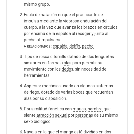
mismo grupo.
Estilo de
natación
en que el practicante se
impulsa mediante la vigorosa ondulación del
cuerpo, a la vez que avanza los brazos en círculos
por encima de la espalda al recoger y junto al
pecho al impulsarse.
▸ relacionados:
espalda
,
delfín
,
pecho
Tipo de rosca o
tornillo
dotado de dos lengüetas
similares en forma a
ala
s para permitir su
movimiento con los
dedo
s, sin necesidad de
herramienta
s.
Aspersor mecánico usado en algunos sistemas
de riego, dotado de varias bocas que recuerdan
alas por su disposición.
Por similitud fonética con
marica
,
hombre
que
siente
atracción
sexual
por
persona
s de su mismo
sexo
biológico
.
Navaja en la que el
mango
está dividido en dos