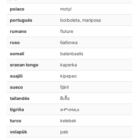
polaco
motyl
portugués
borboleta, mariposa
rumano
fluture
ruso
бабочка
somalí
balanbaalis
sranan tongo
kaperka
suajili
kipepeo
sueco
fjäril
tailandés
ผีเสื้อ
tigriña
ጽምብላሊዕ
turco
kelebek
volapük
pab