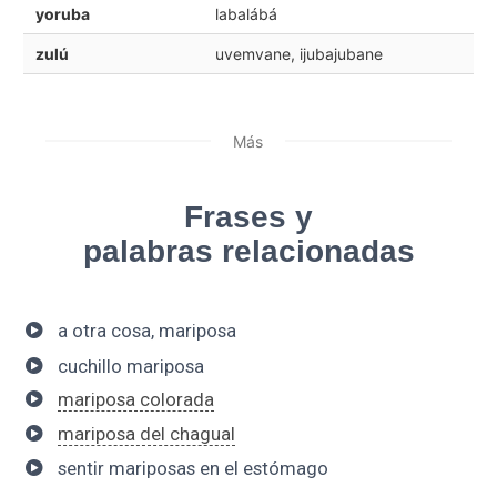
yoruba
labalábá
zulú
uvemvane, ijubajubane
Más
Frases y
palabras relacionadas
a otra cosa, mariposa
cuchillo mariposa
mariposa colorada
mariposa del chagual
sentir mariposas en el estómago