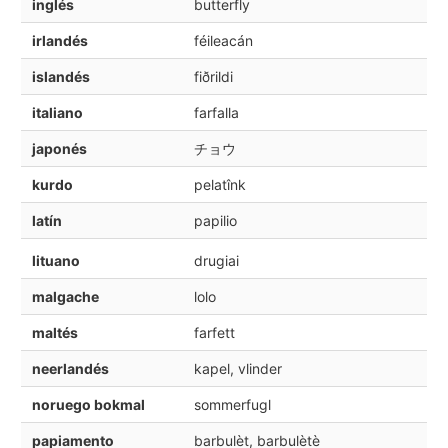
inglés
butterfly
irlandés
féileacán
islandés
fiðrildi
italiano
farfalla
japonés
チョウ
kurdo
pelatînk
latín
papilio
lituano
drugiai
malgache
lolo
maltés
farfett
neerlandés
kapel, vlinder
noruego bokmal
sommerfugl
papiamento
barbulèt, barbulètè