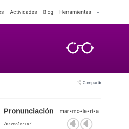
os
Actividades
Blog
Herramientas
Compartir
Pronunciación
mar•mo•le•rí•a
/maɾmoleɾIa/