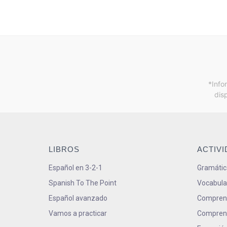
*Info
dis
LIBROS
ACTIV
Español en 3-2-1
Gramátic
Spanish To The Point
Vocabula
Español avanzado
Comprens
Vamos a practicar
Comprens