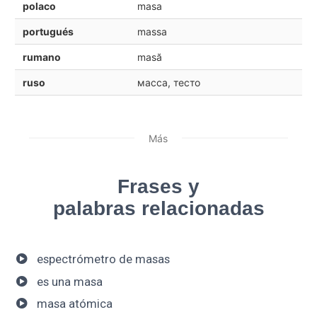
polaco
masa
portugués
massa
rumano
masă
ruso
масса, тесто
Más
Frases y
palabras relacionadas
espectrómetro de masas
es una masa
masa atómica