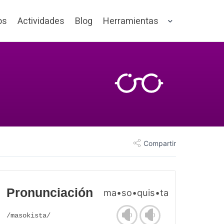
os
Actividades
Blog
Herramientas
Compartir
Pronunciación
ma•so•quis•ta
/masokista/