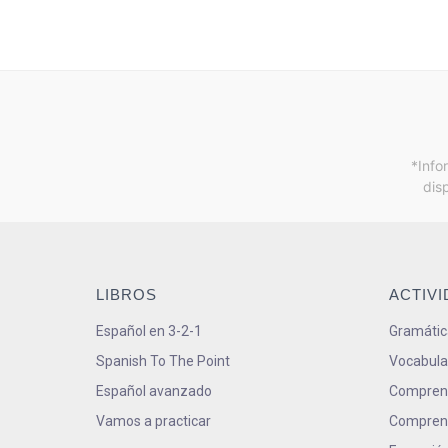
*Info
dis
LIBROS
ACTIV
Español en 3-2-1
Gramátic
Spanish To The Point
Vocabula
Español avanzado
Comprens
Vamos a practicar
Comprens