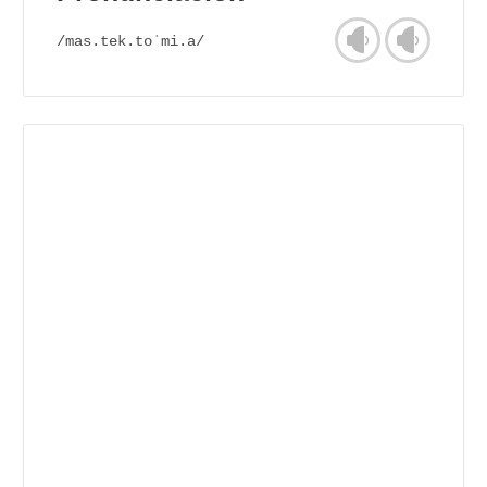
/mas.tek.toˈmi.a/