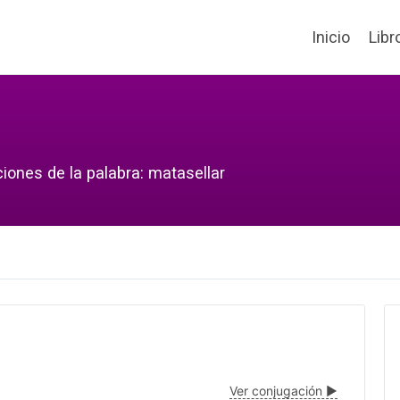
Inicio
Libr
iones de la palabra: matasellar
Ver conjugación ▶