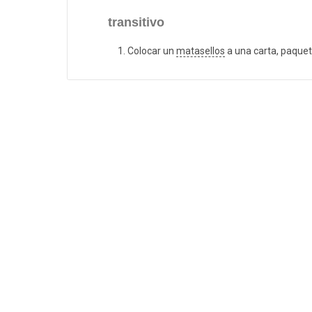
transitivo
Colocar un
matasellos
a una carta, paquete