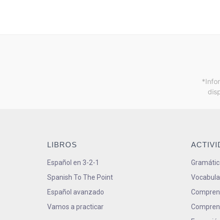
*Info
dis
LIBROS
ACTIV
Español en 3-2-1
Gramátic
Spanish To The Point
Vocabula
Español avanzado
Comprens
Vamos a practicar
Comprens