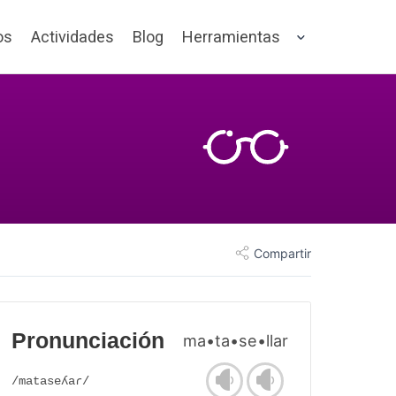
os
Actividades
Blog
Herramientas
Compartir
Pronunciación
ma•ta•se•llar
/mataseʎaɾ/