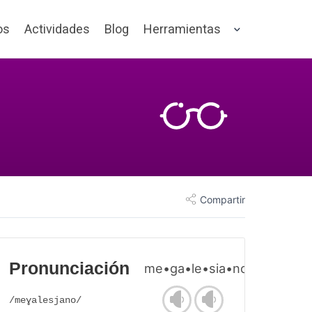
os
Actividades
Blog
Herramientas
Compartir
Pronunciación
me•ga•le•sia•no
/meɣalesjano/