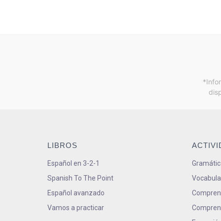
*Info
dis
LIBROS
ACTIV
Español en 3-2-1
Gramátic
Spanish To The Point
Vocabula
Español avanzado
Comprens
Vamos a practicar
Comprens