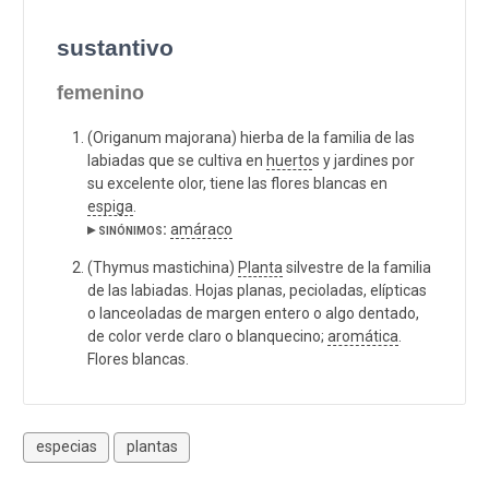
sustantivo
femenino
(Origanum majorana) hierba de la familia de las
labiadas que se cultiva en
huerto
s y jardines por
su excelente olor, tiene las flores blancas en
espiga
.
▸ sinónimos:
amáraco
(Thymus mastichina)
Planta
silvestre de la familia
de las labiadas. Hojas planas, pecioladas, elípticas
o lanceoladas de margen entero o algo dentado,
de color verde claro o blanquecino;
aromática
.
Flores blancas.
especias
plantas