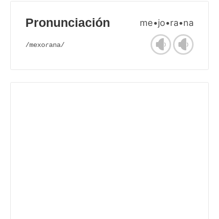
Pronunciación
me•jo•ra•na
/mexoɾana/