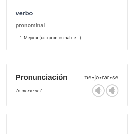
verbo
pronominal
Mejorar (uso pronominal de ...).
Pronunciación
me•jo•rar•se
/mexoɾaɾse/