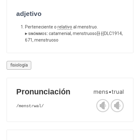
adjetivo
Perteneciente o
relativo
al menstruo.
▸ sinónimos:
catamenial, menstruoso}}.{{DLC1914,
671, menstruoso
fisiología
Pronunciación
mens•trual
/menstɾwal/