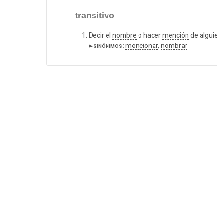
transitivo
Decir el
nombre
o hacer
mención
de alguie
▸ sinónimos:
mencionar
,
nombrar