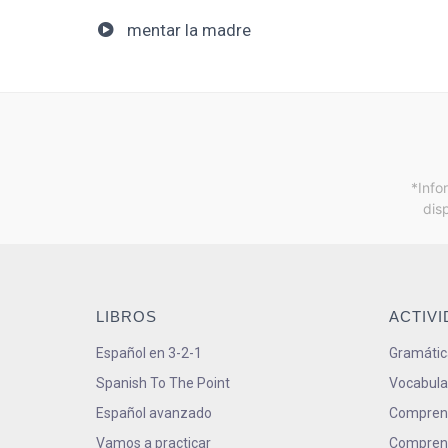
mentar la madre
*Info
dis
LIBROS
ACTIV
Español en 3-2-1
Gramátic
Spanish To The Point
Vocabula
Español avanzado
Comprens
Vamos a practicar
Comprens