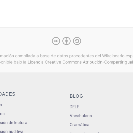
rmación compilada a base de datos procedentes del Wikcionario esp
ponible bajo la
Licencia Creative Commons Atribución-CompartirIgual
IDADES
BLOG
a
DELE
rio
Vocabulario
ión de lectura
Gramática
ión auditiva