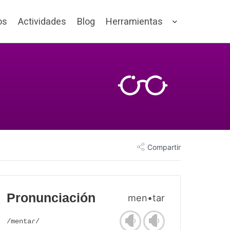
os
Actividades
Blog
Herramientas
Compartir
Pronunciación
men•tar
/mentaɾ/