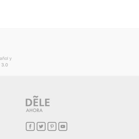
añol y
 3.0