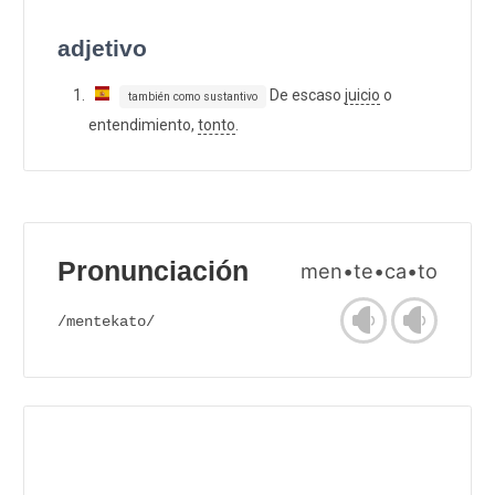
adjetivo
De escaso
juicio
o
también como sustantivo
entendimiento,
tonto
.
Pronunciación
men•te•ca•to
/mentekato/