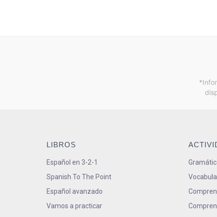
*Info
dis
LIBROS
ACTIV
Español en 3-2-1
Gramátic
Spanish To The Point
Vocabula
Español avanzado
Comprens
Vamos a practicar
Comprens