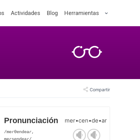
os
Actividades
Blog
Herramientas
Compartir
Pronunciación
mer•cen•de•ar
/meɾθendeaɾ,
meɾsendeaɾ/