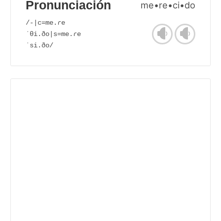
Pronunciación
me•re•ci•do
/-|c=me.ɾe
ˈθi.ðo|s=me.ɾe
ˈsi.ðo/