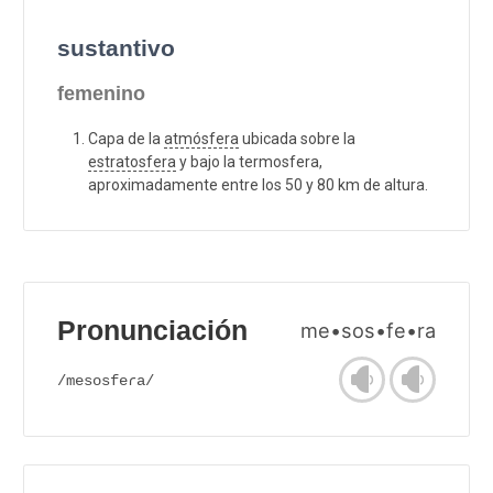
sustantivo
femenino
Capa de la
atmósfera
ubicada sobre la
estratosfera
y bajo la termosfera,
aproximadamente entre los 50 y 80 km de altura.
Pronunciación
me•sos•fe•ra
/mesosfeɾa/