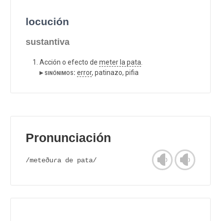
locución
sustantiva
Acción o efecto de
meter la pata
.
▸ sinónimos:
error
, patinazo, pifia
Pronunciación
/meteðuɾa de pata/