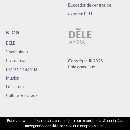
Buscador de centros de
examen DELE
BLOG
DELE
Vocabulario
Gramática
Copyright © 2025
Ediciones Fluo
Expresión escrita
Música
Literatura
Cultura & Historia
Este sitio web utiliza cookies para mejorar su experiencia. Si continúas
navegando, consideraremos que aceptas su uso.