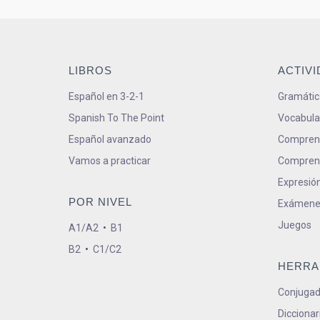
LIBROS
ACTIV
Español en 3-2-1
Gramátic
Spanish To The Point
Vocabula
Español avanzado
Comprens
Vamos a practicar
Comprens
Expresión
POR NIVEL
Exámene
Juegos
A1/A2
•
B1
B2
•
C1/C2
HERRA
Conjugad
Diccionar