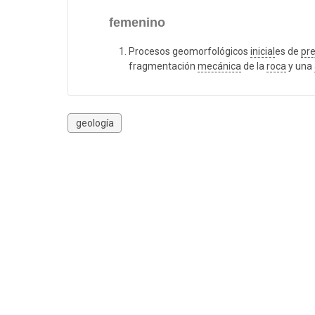
femenino
Procesos geomorfológicos
inicial
es de
pr
fragmentación
mecánica
de la
roca
y una
geología