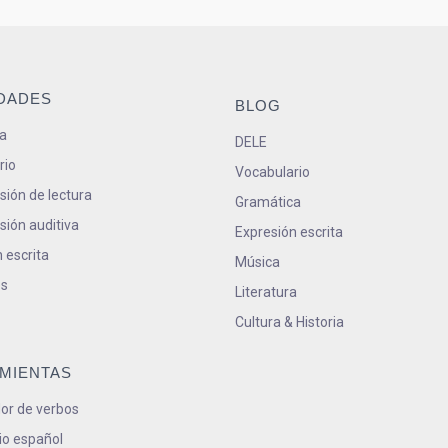
IDADES
BLOG
a
DELE
rio
Vocabulario
ión de lectura
Gramática
ión auditiva
Expresión escrita
 escrita
Música
s
Literatura
Cultura & Historia
MIENTAS
or de verbos
io español