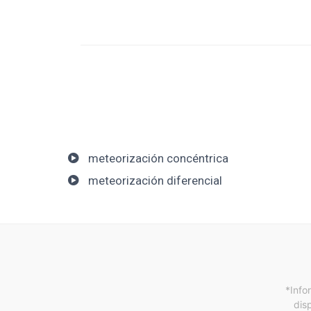
meteorización concéntrica
meteorización diferencial
*Info
dis