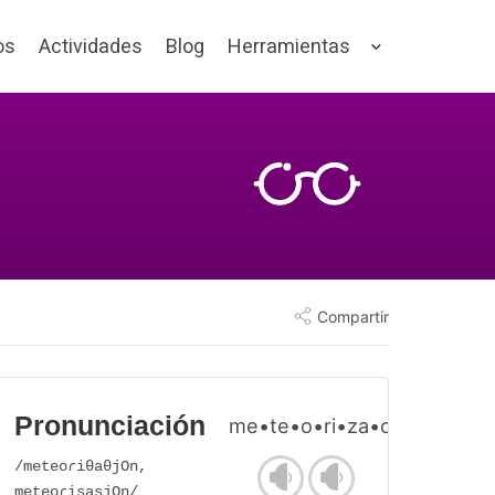
os
Actividades
Blog
Herramientas
Compartir
Pronunciación
me•te•o•ri•za•ción
/meteoɾiθaθjOn,
meteoɾisasjOn/