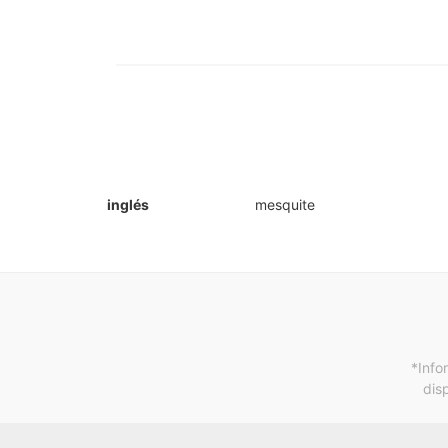
inglés
mesquite
*Info
dis