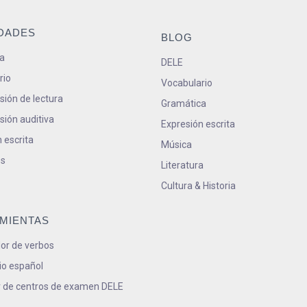
IDADES
BLOG
a
DELE
rio
Vocabulario
ión de lectura
Gramática
ión auditiva
Expresión escrita
 escrita
Música
s
Literatura
Cultura & Historia
MIENTAS
or de verbos
io español
 de centros de examen DELE