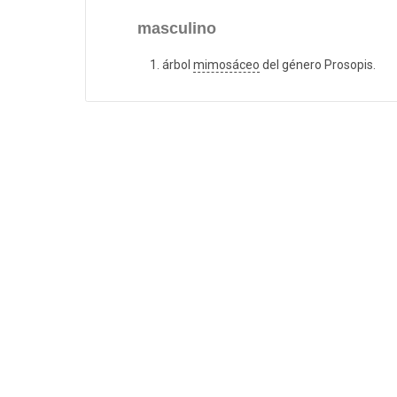
masculino
árbol
mimosáceo
del género Prosopis.