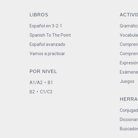
LIBROS
ACTIV
Español en 3-2-1
Gramátic
Spanish To The Point
Vocabula
Español avanzado
Comprens
Vamos a practicar
Comprens
Expresión
POR NIVEL
Exámene
Juegos
A1/A2
•
B1
B2
•
C1/C2
HERRA
Conjugad
Diccionar
Buscador