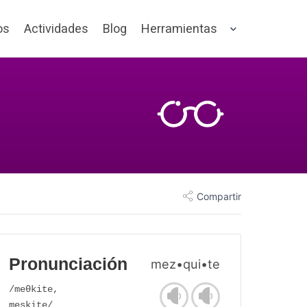
os
Actividades
Blog
Herramientas
Compartir
Pronunciación
mez•qui•te
/meθkite,
meskite/