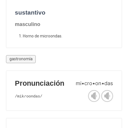
sustantivo
masculino
Horno de microondas.
gastronomía
Pronunciación
mi•cro•on•das
/mikɾoondas/