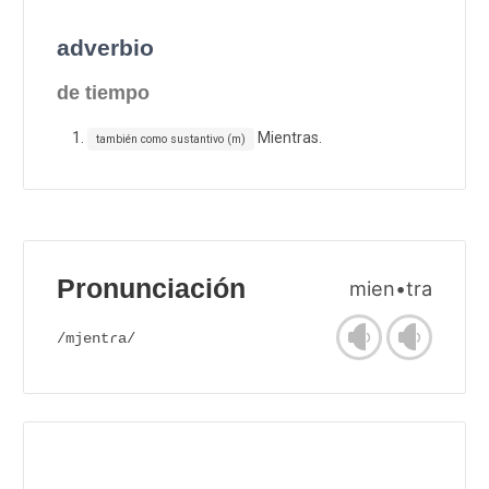
adverbio
de tiempo
Mientras.
también como sustantivo (m)
Pronunciación
mien•tra
/mjentɾa/