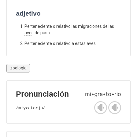
adjetivo
Perteneciente o relativo las
migraciones
de las
ave
s de paso.
Perteneciente o relativo a estas aves.
zoología
Pronunciación
mi•gra•to•rio
/miɣɾatoɾjo/