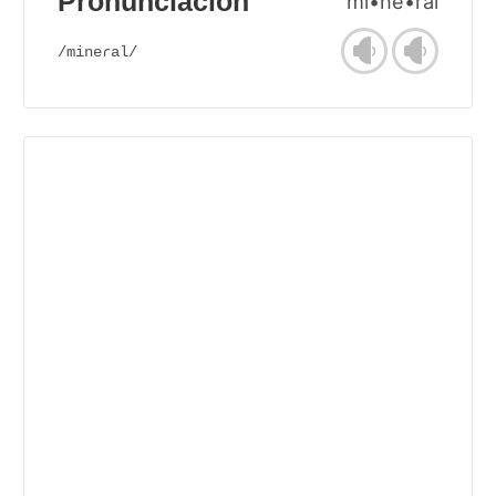
Pronunciación
mi•ne•ral
/mineɾal/