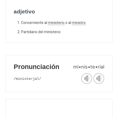
adjetivo
Concerniente al
ministerio
o al
ministro
.
Partidario del ministerio.
Pronunciación
mi•nis•te•rial
/ministeɾjal/