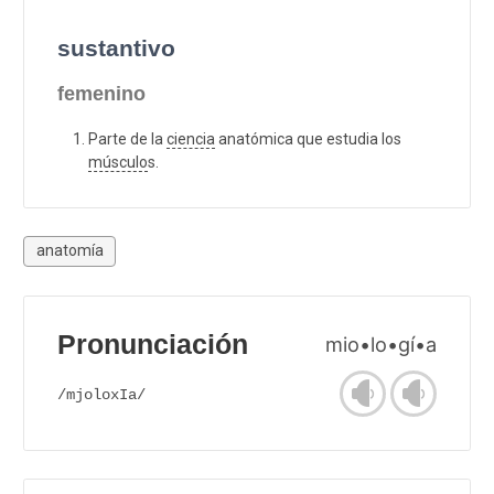
sustantivo
femenino
Parte de la
ciencia
anatómica que estudia los
músculo
s.
anatomía
Pronunciación
mio•lo•gí•a
/mjoloxIa/