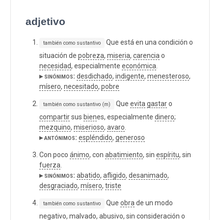
adjetivo
Que está en una condición o
también como sustantivo
situación de
pobreza
,
miseria
,
carencia
o
necesidad
, especialmente
económica
.
▸ sinónimos:
desdichado
,
indigente
,
menesteroso
,
mísero
,
necesitado
,
pobre
Que
evita
gastar
o
también como sustantivo (m)
compartir
sus
bien
es, especialmente
dinero
;
mezquino
,
miserioso
,
avaro
.
▸ antónimos:
espléndido
,
generoso
Con poco
ánimo
, con
abatimiento
, sin
espíritu
, sin
fuerza
.
▸ sinónimos:
abatido
,
afligido
,
desanimado
,
desgraciado
,
mísero
,
triste
Que
obra
de un modo
también como sustantivo
negativo
,
malvado
,
abusivo
, sin
consideración
o