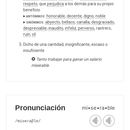
respeto
, que
perjudica
a los demás para su propio
beneficio.
▸ antónimos:
honorable
,
decente
,
digno
,
noble
▸ sinónimos:
abyecto
,
bellaco
,
canalla
,
desgraciado
,
despreciable
,
inaudito
,
infeliz
,
perverso
, rastrero,
ruin
,
vil
Dicho de una cantidad, insignificante, escaso o
insuficiente.
Tanto trabajar para ganar un salario
miserable.
Pronunciación
mi•se•ra•ble
/miseɾaβle/