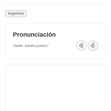
lingüística
Pronunciación
/moðo kondisjonal/