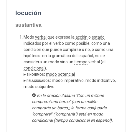
locución
sustantiva
Modo
verbal
que expresa la
acción
o
estado
indicados por el verbo como
posible
, como una
condición
que puede cumplirse o no, o como una
hipótesis
. en la
gramática
del español, no se
considera un modo sino un
tiempo
verbal (el
condicional
).
▸ sinónimos:
modo potencial
▸ relacionados:
modo imperativo
,
modo indicativo
,
modo subjuntivo
En la oración italiana "Con un milione
comprerei una barca" (con un millón
compraría un barco), la forma conjugada
"comprerei" ("compraría") está en modo
condicional (tiempo condicional en español).