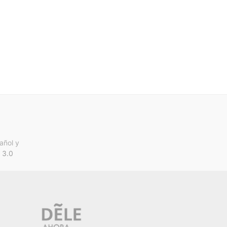
añol y
 3.0