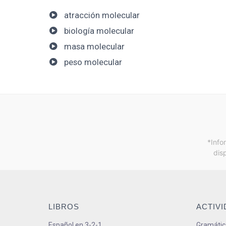
atracción molecular
biología molecular
masa molecular
peso molecular
*Info
dis
LIBROS
ACTIV
Español en 3-2-1
Gramátic