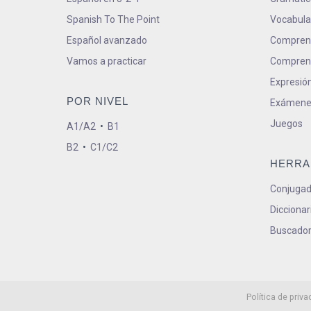
Spanish To The Point
Vocabula
Español avanzado
Comprens
Vamos a practicar
Comprens
Expresión
POR NIVEL
Exámene
Juegos
A1/A2
•
B1
B2
•
C1/C2
HERRA
Conjugad
Diccionar
Buscador
Política de priva