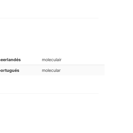
neerlandés
moleculair
portugués
molecular