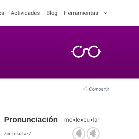
os
Actividades
Blog
Herramientas
Compartir
Pronunciación
mo•le•cu•lar
/molekulaɾ/