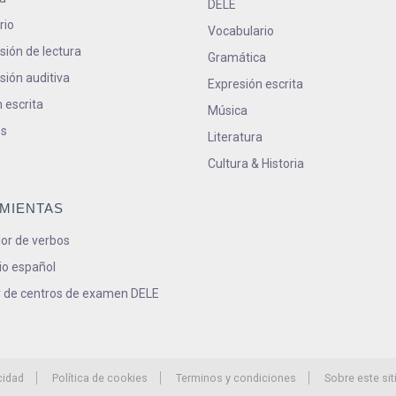
DELE
rio
Vocabulario
ión de lectura
Gramática
ión auditiva
Expresión escrita
 escrita
Música
s
Literatura
Cultura & Historia
MIENTAS
or de verbos
io español
 de centros de examen DELE
cidad
Política de cookies
Terminos y condiciones
Sobre este sit