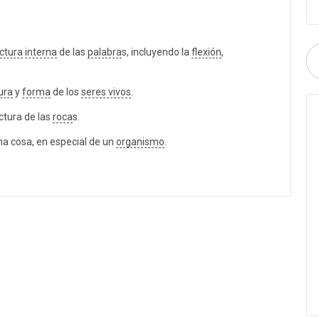
ctura
interna
de las
palabra
s, incluyendo la
flexión
,
ura
y
forma
de los
seres vivos
.
ctura de las
roca
s.
na cosa, en especial de un
organismo
.