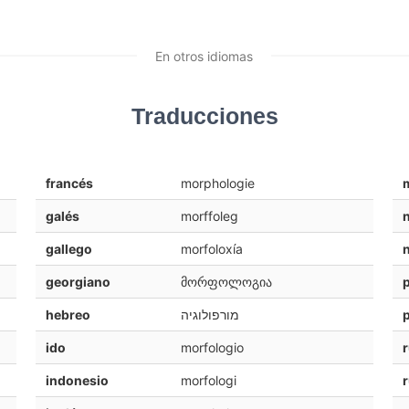
En otros idiomas
Traducciones
francés
morphologie
galés
morffoleg
gallego
morfoloxía
georgiano
მორფოლოგია
hebreo
מורפולוגיה
ido
morfologio
indonesio
morfologi