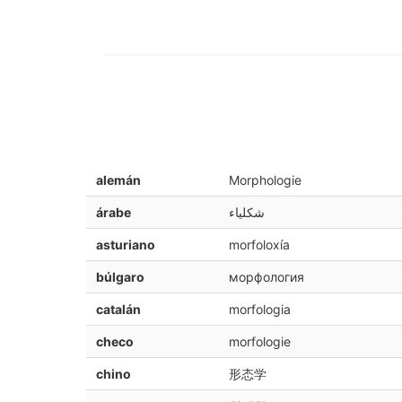
alemán
Morphologie
árabe
شكلياء
asturiano
morfoloxía
búlgaro
морфология
catalán
morfologia
checo
morfologie
chino
形态学