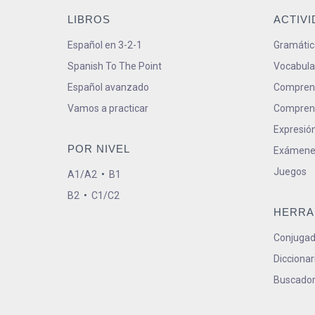
LIBROS
ACTIV
Español en 3-2-1
Gramátic
Spanish To The Point
Vocabula
Español avanzado
Comprens
Vamos a practicar
Comprens
Expresión
POR NIVEL
Exámene
Juegos
A1/A2
•
B1
B2
•
C1/C2
HERRA
Conjugad
Diccionar
Buscador