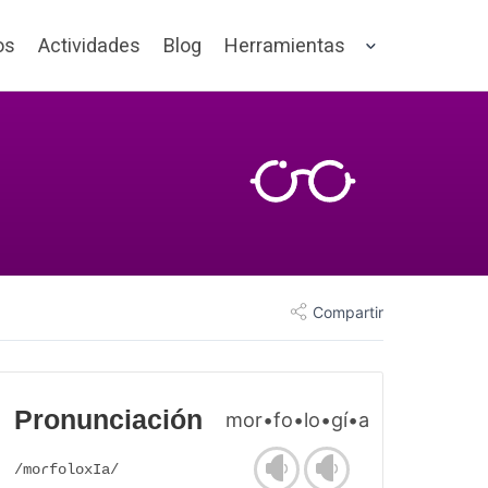
os
Actividades
Blog
Herramientas
Compartir
Pronunciación
mor•fo•lo•gí•a
/moɾfoloxIa/