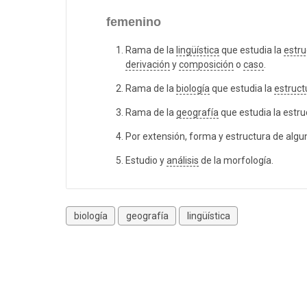
femenino
Rama de la
lingüística
que estudia la
estru
derivación
y
composición
o
caso
.
Rama de la
biología
que estudia la
estruct
Rama de la
geografía
que estudia la estru
Por extensión, forma y estructura de algu
Estudio y
análisis
de la morfología.
biología
geografía
lingüística