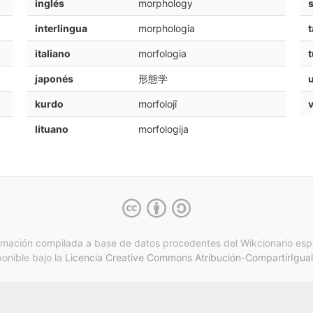
inglés
morphology
interlingua
morphologia
t
italiano
morfologia
t
japonés
形態学
kurdo
morfolojî
v
lituano
morfologija
rmación compilada a base de datos procedentes del Wikcionario esp
ponible bajo la
Licencia Creative Commons Atribución-CompartirIgual