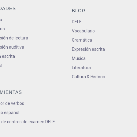
IDADES
BLOG
a
DELE
rio
Vocabulario
ión de lectura
Gramática
ión auditiva
Expresión escrita
 escrita
Música
s
Literatura
Cultura & Historia
MIENTAS
or de verbos
io español
 de centros de examen DELE