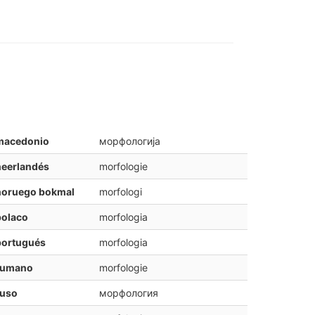
macedonio
морфологија
neerlandés
morfologie
noruego bokmal
morfologi
polaco
morfologia
portugués
morfologia
rumano
morfologie
ruso
морфология