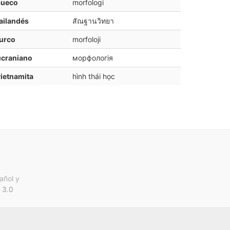
sueco
morfologi
ailandés
สัณฐานวิทยา
urco
morfoloji
ucraniano
морфологія
ietnamita
hình thái học
añol y
 3.0