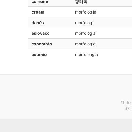
coreano
형태학
croata
morfologija
danés
morfologi
eslovaco
morfológia
esperanto
morfologio
estonio
morfoloogia
*Info
dis