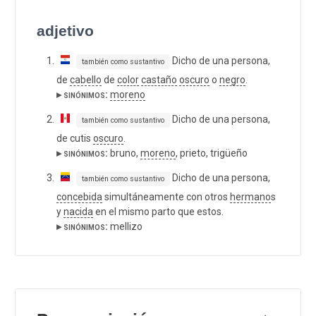
adjetivo
Dicho de una persona,
también como sustantivo
de
cabello
de
color
castaño
oscuro
o
negro
.
▸ sinónimos:
moreno
Dicho de una persona,
también como sustantivo
de cutis
oscuro
.
▸ sinónimos:
bruno,
moreno
, prieto, trigüeño
Dicho de una persona,
también como sustantivo
concebida
simultáneamente con otros
hermano
s
y
nacida
en el mismo parto que estos.
▸ sinónimos:
mellizo