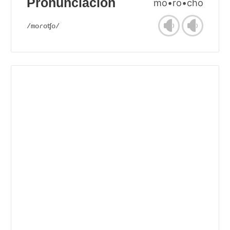
Pronunciación
mo•ro•cho
/moɾoʧo/