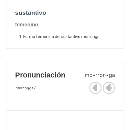
sustantivo
femenino
Forma femenina del sustantivo
morrongo
.
Pronunciación
mo•rron•ga
/moroŋga/