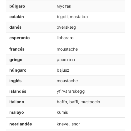
búlgaro
мустак
catalán
bigoti, mostatxo
danés
overskæg
esperanto
liphararo
francés
moustache
griego
μουστάκι
húngaro
bajusz
inglés
moustache
islandés
yfirvararskegg
italiano
baffo, baffi, mustaccio
malayo
kumis
neerlandés
knevel, snor