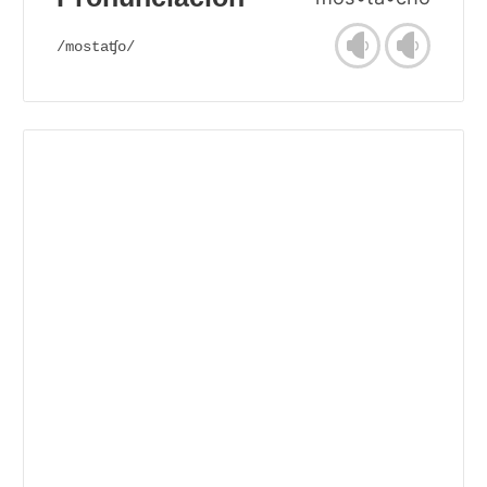
/mostaʧo/