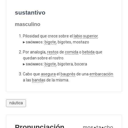
sustantivo
masculino
Pilosidad que crece sobre el
labio
superior
.
▸ sinónimos:
bigote
, bigotes, mostazo
Por analogía,
resto
s de
comida
o
bebida
que
quedan sobre el rostro.
▸ sinónimos:
bigote
, bigotera, bocera
Cabo que
asegura
el
bauprés
de una
embarcación
a las
banda
s de la misma.
náutica
Pronunciación
mos•ta•cho