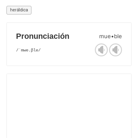
heráldica
Pronunciación
mue•ble
/ˈmwe.βle/