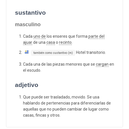
sustantivo
masculino
Cada
uno
de
los enseres que forma
parte
del
ajuar
de una
casa
o
recinto
.
Hotel transitorio.
también como sustantivo (m)
Cada una de las piezas menores que se
cargan
en
el escudo.
adjetivo
Que puede ser trasladado, movido. Se usa
hablando de pertenencias para diferenciarlas de
aquellas que no pueden cambiar de lugar como
casas, fincas y otros.