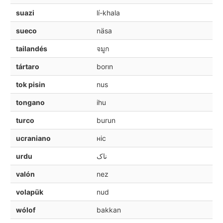
suazi
lí-khala
sueco
näsa
tailandés
จมูก
tártaro
borın
tok pisin
nus
tongano
ihu
turco
burun
ucraniano
ніс
urdu
ناک
valón
nez
volapük
nud
wólof
bakkan