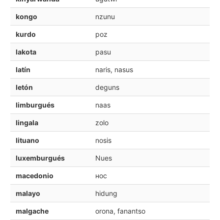
kongo
nzunu
kurdo
poz
lakota
pasu
latín
naris, nasus
letón
deguns
limburgués
naas
lingala
zolo
lituano
nosis
luxemburgués
Nues
macedonio
нос
malayo
hidung
malgache
orona, fanantso