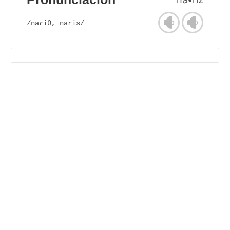
/naɾiθ, naɾis/