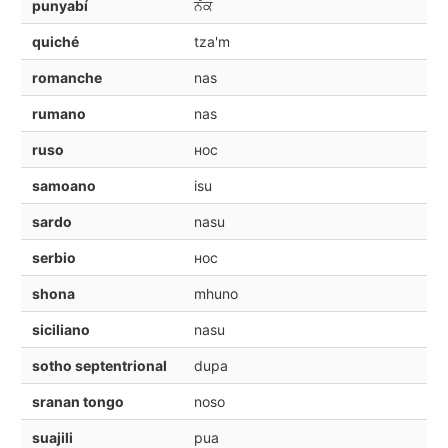
punyabí
ਨੱਕ
quiché
tza'm
romanche
nas
rumano
nas
ruso
нос
samoano
isu
sardo
nasu
serbio
нос
shona
mhuno
siciliano
nasu
sotho septentrional
dupa
sranan tongo
noso
suajili
pua