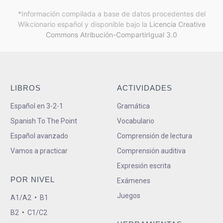
*Información compilada a base de datos procedentes del
Wikcionario español y
disponible bajo la
Licencia Creative
Commons Atribución-CompartirIgual 3.0
LIBROS
ACTIVIDADES
Español en 3-2-1
Gramática
Spanish To The Point
Vocabulario
Español avanzado
Comprensión de lectura
Vamos a practicar
Comprensión auditiva
Expresión escrita
POR NIVEL
Exámenes
Juegos
A1/A2
•
B1
B2
•
C1/C2