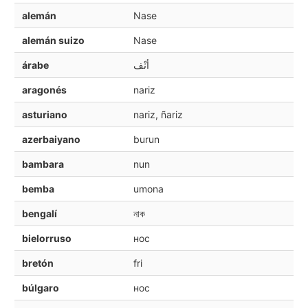
alemán
Nase
alemán suizo
Nase
árabe
أنْف
aragonés
nariz
asturiano
nariz, ñariz
azerbaiyano
burun
bambara
nun
bemba
umona
bengalí
নাক
bielorruso
нос
bretón
fri
búlgaro
нос