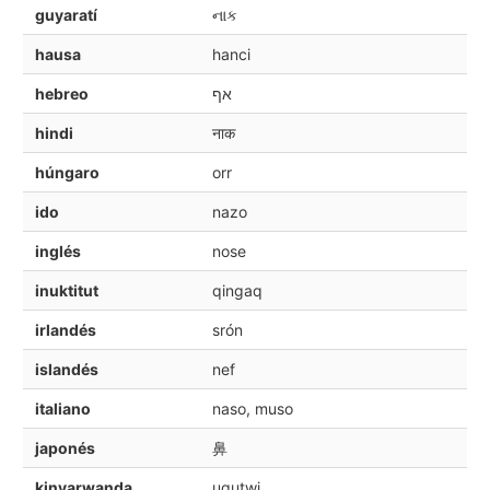
guyaratí
નાક
hausa
hanci
hebreo
אף
hindi
नाक
húngaro
orr
ido
nazo
inglés
nose
inuktitut
qingaq
irlandés
srón
islandés
nef
italiano
naso, muso
japonés
鼻
kinyarwanda
ugutwi