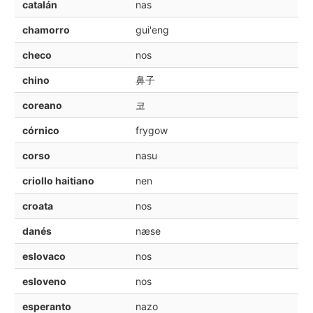
catalán
nas
chamorro
gui'eng
checo
nos
chino
鼻子
coreano
코
córnico
frygow
corso
nasu
criollo haitiano
nen
croata
nos
danés
næse
eslovaco
nos
esloveno
nos
esperanto
nazo