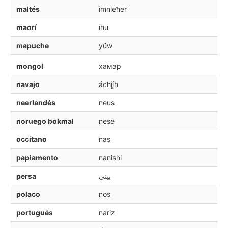
maltés
imnieħer
maorí
ihu
mapuche
yüw
mongol
хамар
navajo
áchį́į́h
neerlandés
neus
noruego bokmal
nese
occitano
nas
papiamento
nanishi
persa
بينی
polaco
nos
portugués
nariz