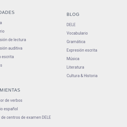
IDADES
BLOG
a
DELE
rio
Vocabulario
ión de lectura
Gramática
ión auditiva
Expresión escrita
 escrita
Música
s
Literatura
Cultura & Historia
MIENTAS
or de verbos
io español
 de centros de examen DELE