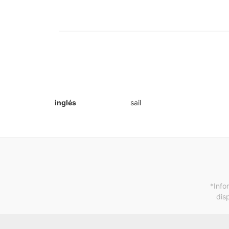
inglés
sail
*Info
dis