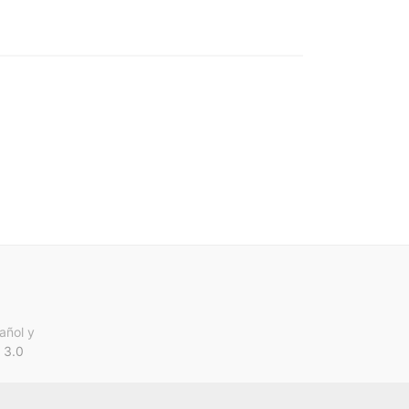
añol y
 3.0