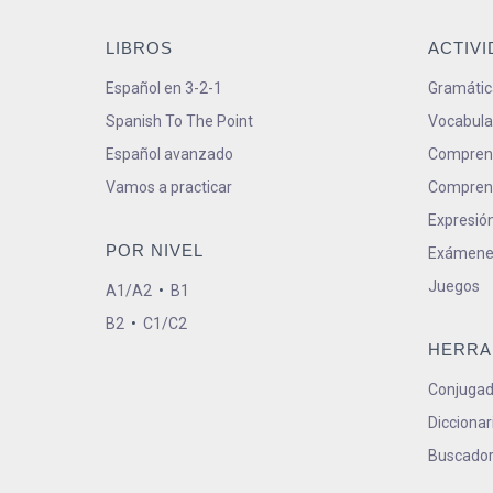
LIBROS
ACTIV
Español en 3-2-1
Gramátic
Spanish To The Point
Vocabula
Español avanzado
Comprens
Vamos a practicar
Comprens
Expresión
POR NIVEL
Exámene
Juegos
A1/A2
•
B1
B2
•
C1/C2
HERRA
Conjugad
Diccionar
Buscador