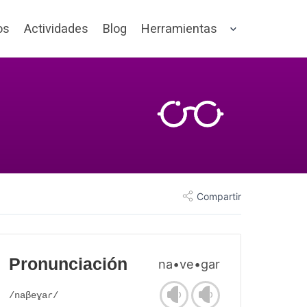
os
Actividades
Blog
Herramientas
Compartir
Pronunciación
na•ve•gar
/naβeɣaɾ/