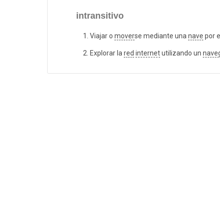
intransitivo
Viajar o
mover
se mediante una
nave
por 
Explorar la
red
internet
utilizando un
nave