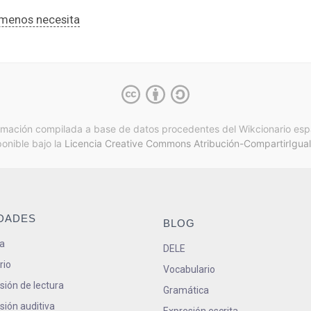
n menos necesita
rmación compilada a base de datos procedentes del Wikcionario esp
ponible bajo la
Licencia Creative Commons Atribución-CompartirIgual
IDADES
BLOG
a
DELE
rio
Vocabulario
ión de lectura
Gramática
ión auditiva
Expresión escrita