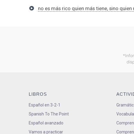
no es más rico quien más tiene, sino quie
*Info
dis
LIBROS
ACTIV
Español en 3-2-1
Gramátic
Spanish To The Point
Vocabula
Español avanzado
Comprens
Vamos a practicar
Comprens