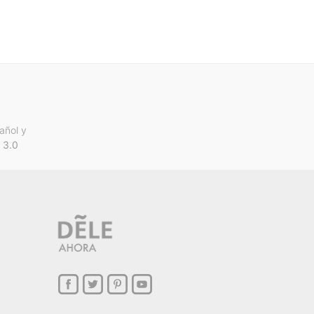
añol y
 3.0