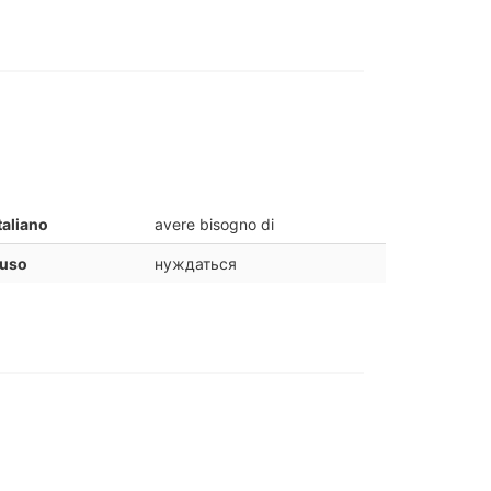
taliano
avere bisogno di
ruso
нуждаться