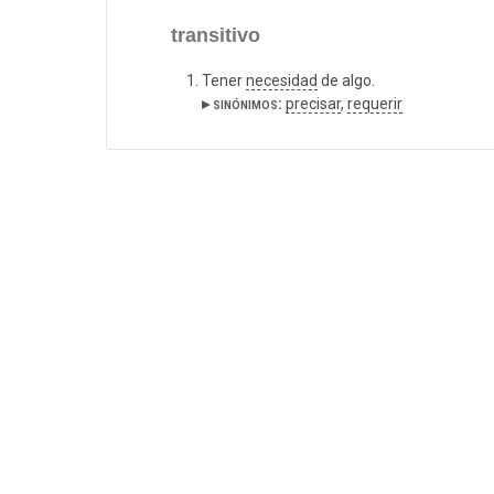
transitivo
Tener
necesidad
de algo.
▸ sinónimos:
precisar
,
requerir