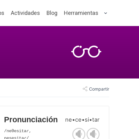
os
Actividades
Blog
Herramientas
Compartir
Pronunciación
ne•ce•si•tar
/neθesitaɾ,
nesesitaɾ/